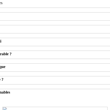
es
i
rable ?
ique
e ?
nables