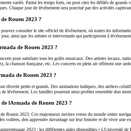
variés. Parmi les temps forts, on peut citer les défilés de grands voili
iques. Chaque jour de lévénement sera ponctué par des activités captivant
 de Rouen 2023 ?
z consulter le site officiel de lévénement, où toutes les informations
 jour, ainsi que les artistes et intervenants qui participeront à lévénemen
 lArmada de Rouen 2023 ?
s pour satisfaire tous les goûts musicaux. Des artistes locaux, nation
zz, la chanson française, etc. Les concerts en plein air offriront une amb
 lArmada de Rouen 2023 ?
vertir petits et grands. Des animations ludiques, des ateliers créatifs,
ong de lévénement. Les familles pourront ainsi profiter ensemble dun mom
ors de lArmada de Rouen 2023 ?
 de Rouen 2023. Ces majestueux navires venus du monde entier naviguero
 des voiliers, den apprendre davantage sur leur histoire et de vivre une
lapprentissage 2023 : les différentes aides disponibles
•
LUniversité de