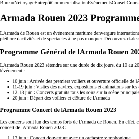
Bureau
Nettoyage
Entrepôt
Commercialisation
Événements
Conseil
Cours
Armada Rouen 2023 Programme:
LArmada de Rouen est un événement maritime denvergure internationale 
pléthore dactivités et de spectacles à ne pas manquer. Découvrez ci-d
Programme Général de lArmada Rouen 20
LArmada Rouen 2023 sétendra sur une durée de dix jours, du 10 au 20 ju
lévénement :
10 juin : Arrivée des premiers voiliers et ouverture officielle de
11-19 juin : Visites des navires, expositions et animations sur les
12-18 juin : Concerts gratuits tous les soirs sur la scène principal
20 juin : Départ des voiliers et clôture de lArmada
Programme Concert de lArmada Rouen 2023
Les concerts sont lun des temps forts de lArmada de Rouen. En effet, c
concert de lArmada Rouen 2023 :
12 juin : Concert douverture avec un orchestre symphonique