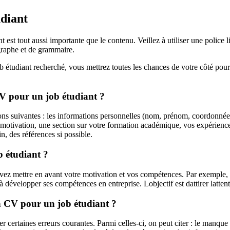
udiant
est tout aussi importante que le contenu. Veillez à utiliser une police l
graphe et de grammaire.
b étudiant recherché, vous mettrez toutes les chances de votre côté pou
 CV pour un job étudiant ?
tions suivantes : les informations personnelles (nom, prénom, coordonné
e motivation, une section sur votre formation académique, vos expérien
in, des références si possible.
 étudiant ?
uvez mettre en avant votre motivation et vos compétences. Par exemple,
 développer ses compétences en entreprise. Lobjectif est dattirer latten
dun CV pour un job étudiant ?
er certaines erreurs courantes. Parmi celles-ci, on peut citer : le manqu