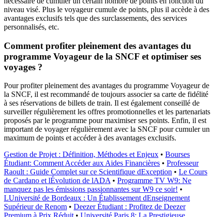
nécessaire de cumuler un certain nombre de points en fonction du
niveau visé. Plus le voyageur cumule de points, plus il accède à des
avantages exclusifs tels que des surclassements, des services
personnalisés, etc.
Comment profiter pleinement des avantages du
programme Voyageur de la SNCF et optimiser ses
voyages ?
Pour profiter pleinement des avantages du programme Voyageur de
la SNCF, il est recommandé de toujours associer sa carte de fidélité
à ses réservations de billets de train. Il est également conseillé de
surveiller régulièrement les offres promotionnelles et les partenariats
proposés par le programme pour maximiser ses points. Enfin, il est
important de voyager régulièrement avec la SNCF pour cumuler un
maximum de points et accéder à des avantages exclusifs.
Gestion de Projet : Définition, Méthodes et Enjeux
•
Bourses
Étudiant: Comment Accéder aux Aides Financières
•
Professeur
Raoult : Guide Complet sur ce Scientifique dException
•
Le Cours
de Cardano et lÉvolution de lADA
•
Programme TV W9: Ne
manquez pas les émissions passionnantes sur W9 ce soir!
•
LUniversité de Bordeaux : Un Établissement dEnseignement
Supérieur de Renom
•
Deezer Étudiant : Profitez de Deezer
Premium à Prix Réduit
•
Université Paris 8: La Prestigieuse