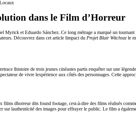
Locaux
olution dans le Film d’Horreur
aniel Myrick et Eduardo Sánchez. Ce long métrage a marqué un tournant m
ctateurs. Découvrez dans cet article limpact du
Projet Blair Witch
sur le 
ace lhistoire de trois jeunes cinéastes partis enquêter sur une légende l
spectateur de vivre lexpérience aux côtés des personnages. Cette approc
 films dhorreur dits found footage, cest-à-dire des films réalisés comme 
 sur lauthenticité des images pour effrayer le public. Le film a également