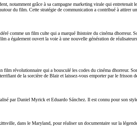
nt, notamment grâce à sa campagne marketing virale qui entretenait le dou
autour du film. Cette stratégie de communication a contribué à attirer un
sidéré comme un film culte qui a marqué lhistoire du cinéma dhorreur. 
 film a également ouvert la voie à une nouvelle génération de réalisateu
 film révolutionnaire qui a bousculé les codes du cinéma dhorreur. Son
rifiant de la sorcière de Blair et laissez-vous emporter par le frisson d
éalisé par Daniel Myrick et Eduardo Sánchez. Il est connu pour son styl
ittsville, dans le Maryland, pour réaliser un documentaire sur la légende 