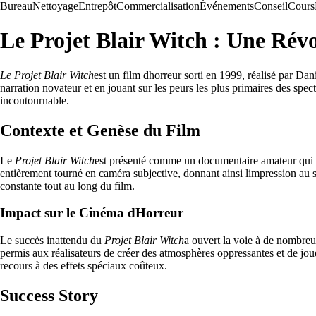
Bureau
Nettoyage
Entrepôt
Commercialisation
Événements
Conseil
Cours
Le Projet Blair Witch : Une Rév
Le Projet Blair Witch
est un film dhorreur sorti en 1999, réalisé par D
narration novateur et en jouant sur les peurs les plus primaires des spe
incontournable.
Contexte et Genèse du Film
Le
Projet Blair Witch
est présenté comme un documentaire amateur qui retr
entièrement tourné en caméra subjective, donnant ainsi limpression au 
constante tout au long du film.
Impact sur le Cinéma dHorreur
Le succès inattendu du
Projet Blair Witch
a ouvert la voie à de nombreux
permis aux réalisateurs de créer des atmosphères oppressantes et de jouer
recours à des effets spéciaux coûteux.
Success Story