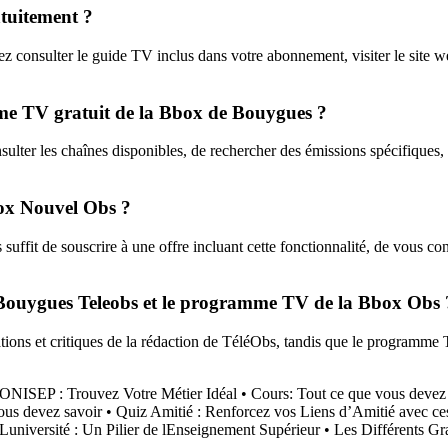
uitement ?
onsulter le guide TV inclus dans votre abonnement, visiter le site we
amme TV gratuit de la Bbox de Bouygues ?
ter les chaînes disponibles, de rechercher des émissions spécifiques,
ox Nouvel Obs ?
ffit de souscrire à une offre incluant cette fonctionnalité, de vous co
e Bouygues Teleobs et le programme TV de la Bbox Obs 
s et critiques de la rédaction de TéléObs, tandis que le programme T
 ONISEP : Trouvez Votre Métier Idéal
•
Cours: Tout ce que vous devez 
ous devez savoir
•
Quiz Amitié : Renforcez vos Liens d’Amitié avec ce
Luniversité : Un Pilier de lEnseignement Supérieur
•
Les Différents Gr