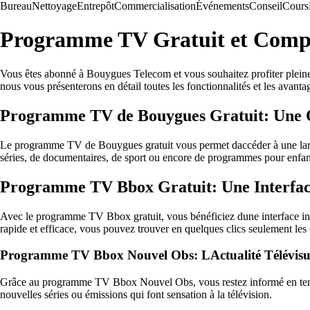
Bureau
Nettoyage
Entrepôt
Commercialisation
Événements
Conseil
Cours
Programme TV Gratuit et Comple
Vous êtes abonné à Bouygues Telecom et vous souhaitez profiter pleinem
nous vous présenterons en détail toutes les fonctionnalités et les av
Programme TV de Bouygues Gratuit: Une Of
Le programme TV de Bouygues gratuit vous permet daccéder à une large s
séries, de documentaires, de sport ou encore de programmes pour enfa
Programme TV Bbox Gratuit: Une Interface 
Avec le programme TV Bbox gratuit, vous bénéficiez dune interface intu
rapide et efficace, vous pouvez trouver en quelques clics seulement les
Programme TV Bbox Nouvel Obs: LActualité Télévisuel
Grâce au programme TV Bbox Nouvel Obs, vous restez informé en temps ré
nouvelles séries ou émissions qui font sensation à la télévision.